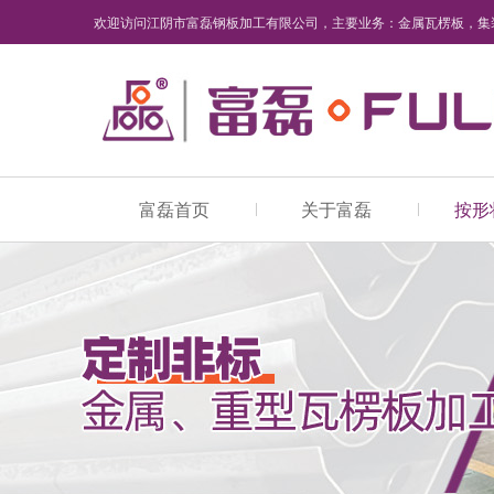
欢迎访问江阴市富磊钢板加工有限公司，主要业务：金属瓦楞板，集
工。
富磊首页
关于富磊
按形