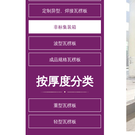
定制异型、焊接瓦楞板
非标集装箱
波型瓦楞板
成品规格瓦楞板
按厚度分类
重型瓦楞板
轻型瓦楞板